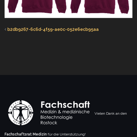
b2db9267-6c6d-4f59-ae0c-052e6ecb95aa
Vielen Dank an den
Fachschaftsrat Medizin
für die Unterstützung!